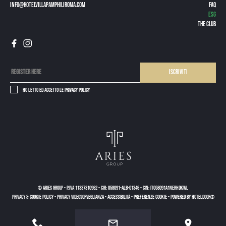
info@hotelvillapamphiliroma.com
FAQ
ESG
The Club
Iscriviti
Ho letto ed accetto le
privacy policy
© Aries Group
-
P.IVA 11337310962
-
CIR: 058091-ALB-01346
-
CIN: IT058091A1NERHDKWL
PRIVACY & COOKIE POLICY
-
PRIVACY VIDEOSORVEGLIANZA
-
ACCESSIBILITÀ
-
PREFERENZE COOKIE
-
Powered by Hoteldoor®