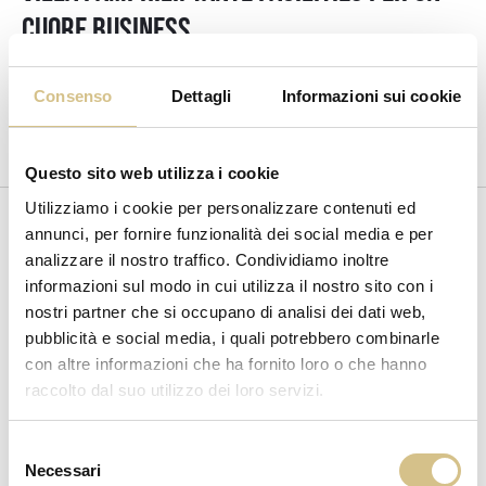
cuore Business
Il settore MICE sta registrando una crescita significativa, con un
incremento del 50% nel 2024 per il gruppo Aries, grazie alla crescente
Consenso
Dettagli
Informazioni sui cookie
doman ...
Questo sito web utilizza i cookie
Utilizziamo i cookie per personalizzare contenuti ed
annunci, per fornire funzionalità dei social media e per
analizzare il nostro traffico. Condividiamo inoltre
informazioni sul modo in cui utilizza il nostro sito con i
nostri partner che si occupano di analisi dei dati web,
pubblicità e social media, i quali potrebbero combinarle
con altre informazioni che ha fornito loro o che hanno
raccolto dal suo utilizzo dei loro servizi.
Selezione
Necessari
del