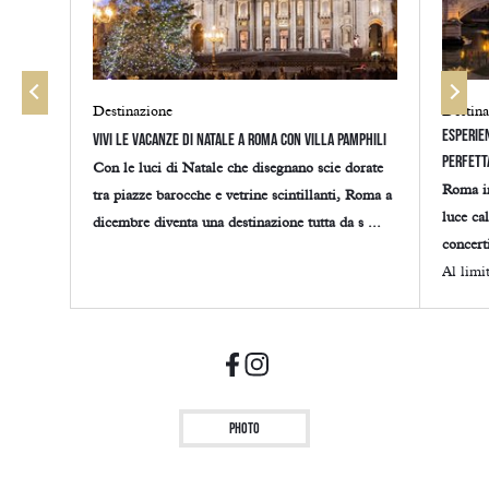
Destinazione
Destina
Esperien
Vivi le vacanze di Natale a Roma con Villa Pamphili
perfett
Con le luci di Natale che disegnano scie dorate
Roma in
tra piazze barocche e vetrine scintillanti, Roma a
luce ca
dicembre diventa una destinazione tutta da s ...
concert
Al limit
Photo