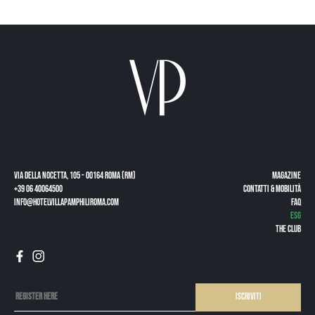
Via della Nocetta, 105 - 00164 Roma (RM)
Magazine
+39 06 40064500
CONTATTI & MOBILITÀ
info@hotelvillapamphiliroma.com
FAQ
ESG
The Club
Iscriviti