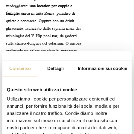
verdeggiante:
una location per coppie e
famiglie
unica in tutta Roma, paradiso di
quiete e benessere. Oppure con un drink
ghiacciato, realizzato dalle sapienti mani dei
mixologist del V-Hip pool bar, da goderti
sulle chaises-longues del solarium. O ancora
ordinando un gelato artigianale, preparato
secondo l’antica ricetta, direttamente presso il
nostro carretto alla siciliana a bordo piscina.
Consenso
Dettagli
Informazioni sui cookie
Nell’outdoor, spazi impareggiabili e proposte
gourmet si fondono, per un weekend, un
soggiorno breve o una vacanza a quattro stelle
Questo sito web utilizza i cookie
in cui ogni attimo è un accordo di note
Utilizziamo i cookie per personalizzare contenuti ed
memorabile.
annunci, per fornire funzionalità dei social media e per
analizzare il nostro traffico. Condividiamo inoltre
SPORT & BENESSERE
informazioni sul modo in cui utilizza il nostro sito con i
A Hotel Villa Pamphili la filosofia del
nostri partner che si occupano di analisi dei dati web,
benessere è al centro di tutto: cerchiamo il