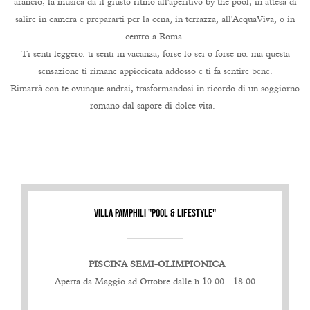
arancio, la musica dà il giusto ritmo all'aperitivo by the pool, in attesa di
salire in camera e prepararti per la cena, in terrazza, all'AcquaViva, o in
centro a Roma.
Ti senti leggero. ti senti in vacanza, forse lo sei o forse no. ma questa
sensazione ti rimane appiccicata addosso e ti fa sentire bene.
Rimarrà con te ovunque andrai, trasformandosi in ricordo di un soggiorno
romano dal sapore di dolce vita.
VILLA PAMPHILI "POOL & LIFESTYLE"
PISCINA SEMI-OLIMPIONICA
Aperta da Maggio ad Ottobre dalle h 10.00 - 18.00