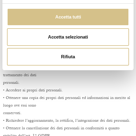
9. Diritti dell’interessato cui i dati si riferiscono
Ai sensi degli articoli da 15 a 22 del GDPR, l’interessato, cui i dati
Accetta tutti
personali si riferiscono, ricorrendone
i presupposti di legge, può esercitare, in qualsiasi momento, gratuitamente,
Accetta selezionati
i seguenti diritti rivolgendosi
al Titolare.
• Essere aggiornato circa l’esistenza - o meno - di un trattamento di dati
Rifiuta
personali che lo riguarda.
• Essere informato circa le finalità e i metodi attraverso cui viene eseguito il
trattamento dei dati
personali.
• Accedere ai propri dati personali.
• Ottenere una copia dei propri dati personali ed informazioni in merito al
luogo ove essi sono
conservati.
• Richiedere l’aggiornamento, la rettifica, l’integrazione dei dati personali.
• Ottenere la cancellazione dei dati personali in conformità a quanto
stabilito dall’art. 17 GDPR.