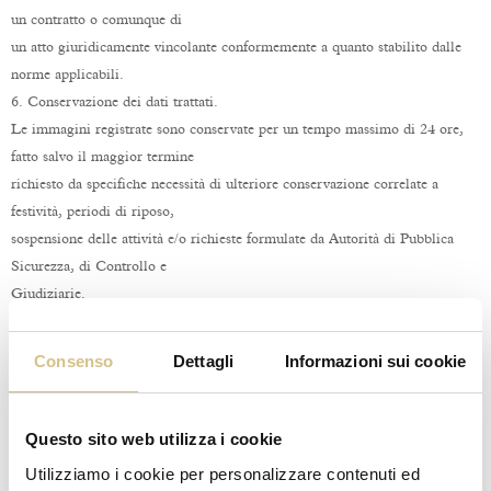
un contratto o comunque di
un atto giuridicamente vincolante conformemente a quanto stabilito dalle
norme applicabili.
6. Conservazione dei dati trattati.
Le immagini registrate sono conservate per un tempo massimo di 24 ore,
fatto salvo il maggior termine
richiesto da specifiche necessità di ulteriore conservazione correlate a
festività, periodi di riposo,
sospensione delle attività e/o richieste formulate da Autorità di Pubblica
Sicurezza, di Controllo e
Giudiziarie.
Trascorso il periodo di conservazione indicato, le immagini registrate
vengono cancellate
Consenso
Dettagli
Informazioni sui cookie
automaticamente dal sistema.
7. Comunicazione dei dati trattati.
I dati personali raccolti per il tramite del sistema di videosorveglianza non
Questo sito web utilizza i cookie
sono diffusi dal Titolare. La
Utilizziamo i cookie per personalizzare contenuti ed
loro comunicazione a terzi è strettamente correlata al conseguimento delle