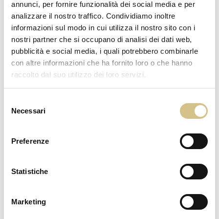
annunci, per fornire funzionalità dei social media e per
finalità sopra indicate e/o
analizzare il nostro traffico. Condividiamo inoltre
all’adempimento di obblighi legali e/o contrattuali connessi.
informazioni sul modo in cui utilizza il nostro sito con i
I terzi destinatari sono soggetti rientranti in una delle seguenti categorie:
nostri partner che si occupano di analisi dei dati web,
incaricati della gestione/
pubblicità e social media, i quali potrebbero combinarle
manutenzione/amministrazione dell’impianto di videosorveglianza;
con altre informazioni che ha fornito loro o che hanno
incaricati del servizio di vigilanza;
raccolto dal suo utilizzo dei loro servizi.
eventuali professionisti che prestano attività consulenziale, anche di natura
legale, connessa; autorità
Selezione
ispettive, di controllo e/o di vigilanza.
Necessari
del
Ove tali soggetti operino non per conto del Titolare, essi sono identificati
consenso
quali autonomi titolari.
Preferenze
8. Trasferimento dei dati
Il Titolare del trattamento non trasferisce i dati personali in paesi terzi
differenti dal paese dove essi sono
Statistiche
stati raccolti o ad organizzazioni internazionali.
Aries Group Srl
Marketing
Via Lampedusa, 11/A – 20141 Milano (MI)
info@ariesgroup.it www.ariesgroup.it