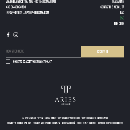
Via della Nocetta, 105 - 00164 Roma (RM)
Magazine
+39 06 40064500
CONTATTI & MOBILITÀ
info@hotelvillapamphiliroma.com
FAQ
ESG
The Club
Iscriviti
Ho letto ed accetto le
privacy policy
© Aries Group
-
P.IVA 11337310962
-
CIR: 058091-ALB-01346
-
CIN: IT058091A1NERHDKWL
PRIVACY & COOKIE POLICY
-
PRIVACY VIDEOSORVEGLIANZA
-
ACCESSIBILITÀ
-
PREFERENZE COOKIE
-
Powered by Hoteldoor®