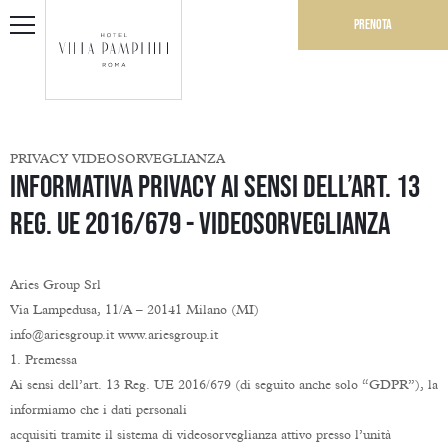
Prenota
PRIVACY VIDEOSORVEGLIANZA
Informativa privacy ai sensi dell’art. 13
Reg. UE 2016/679 - Videosorveglianza
Aries Group Srl
Via Lampedusa, 11/A – 20141 Milano (MI)
info@ariesgroup.it www.ariesgroup.it
1. Premessa
Ai sensi dell’art. 13 Reg. UE 2016/679 (di seguito anche solo “GDPR”), la
informiamo che i dati personali
acquisiti tramite il sistema di videosorveglianza attivo presso l’unità