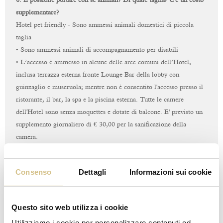
6. È possibile portare con sé animali? Di quale taglia? C'è un costo
supplementare?
Hotel pet friendly - Sono ammessi animali domestici di piccola
taglia
• Sono ammessi animali di accompagnamento per disabili
• L’accesso è ammesso in alcune delle aree comuni dell’Hotel,
inclusa terrazza esterna fronte Lounge Bar della lobby con
guinzaglio e museruola; mentre non è consentito l'accesso presso il
ristorante, il bar, la spa e la piscina esterna. Tutte le camere
dell'Hotel sono senza moquettes e dotate di balcone. E' previsto un
supplemento giornaliero di € 30,00 per la sanificazione della
camera.
7.
C'è l'animazione per i più piccoli? Per quali fasce di età? Che
Consenso
Dettagli
Informazioni sui cookie
attività vengono proposte?
Al momento non è prevista l'animazione per i bambini.
È disponibile su richiesta un servizio di baby sitting.
Questo sito web utilizza i cookie
Utilizziamo i cookie per personalizzare contenuti ed