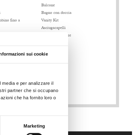
Balcone
i
Bagno con doccia
bino fino a
Vanity Kit
Asciugacapelli
utonoma
Specchio full size
Cassaforte
Telefono
Informazioni sui cookie
l media e per analizzare il
nostri partner che si occupano
azioni che ha fornito loro o
Marketing