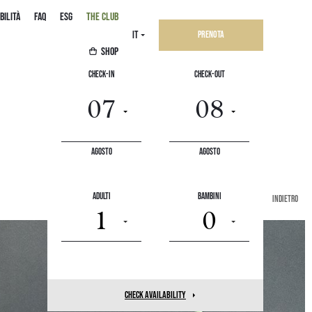
BILITÀ
FAQ
ESG
THE CLUB
IT
Prenota
SHOP
Check-In
Check-Out
Agosto
Agosto
Adulti
Bambini
indietro
1
0
check availability