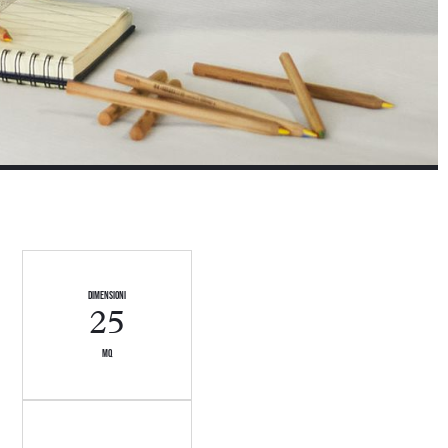
dimensioni
25
mq