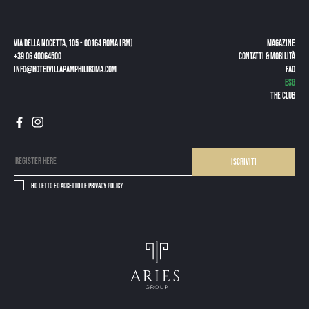
Via della Nocetta, 105 - 00164 Roma (RM)
Magazine
+39 06 40064500
CONTATTI & MOBILITÀ
info@hotelvillapamphiliroma.com
FAQ
ESG
The Club
Iscriviti
Ho letto ed accetto le
privacy policy