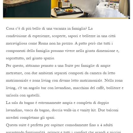
Cosa c’è di più bello di una vacanza in famiglia? La
condivisione di esperienze, scoperte, sapori e bellezze in una città
meravigliosa come Roma non ha prezzo. A patto però che tutti i
componenti della famiglia possano vivere nella giusta dimensione e,
soprattutto, nel giusto spazio.
Per questo, abbiamo pensato a una Suite per famiglie di ampie
metrature, con due ambienti separati composti da camera da letto
matrimoniale e zona living con divano letto matrimoniale. Nella zona
living, c'è un angolo bar con lavandino, macchina del caffè, bollitore e
un'isola con sgabelli.
La sala da bagno è estremamente ampia e completa di doppio
lavandino, vasca da bagno, doccia walk-in e vanity kit. Due balconi
arredati completano gli spazi.
Questa suite è perfetta per ospitare comodamente fino a 4 adulti
garantendo funzionalità, privacy e tutti i comfort che grandi e piccini