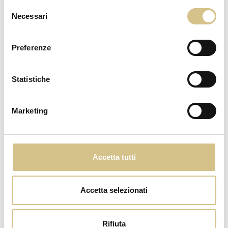
Max 4 adulti
Selezione
Aria condizionata a regolazione autonoma
Necessari
del
Wifi veloce
consenso
Mini Bar
Preferenze
Macchina del tè e caffè
Angolo bar
Due ampi balconi attrezzati
Statistiche
Vista Piscina
Bagno con vasca e walking shower separata
Marketing
Toilet area separata
Biancheria da bagno
Accappatoio e ciabatte
Accetta tutti
Vanity Kit
Asciugacapelli
Accetta selezionati
Specchio full size
Cabina Armadio
Cassaforte
Rifiuta