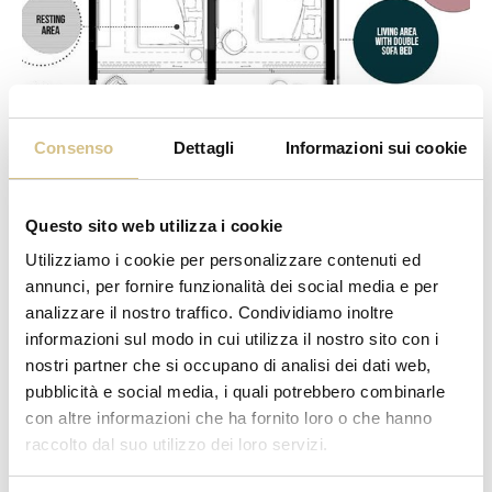
Consenso
Dettagli
Informazioni sui cookie
Questo sito web utilizza i cookie
Utilizziamo i cookie per personalizzare contenuti ed
annunci, per fornire funzionalità dei social media e per
analizzare il nostro traffico. Condividiamo inoltre
Caratteristiche & Dotazioni
informazioni sul modo in cui utilizza il nostro sito con i
48 mq
nostri partner che si occupano di analisi dei dati web,
2 ambienti separati
pubblicità e social media, i quali potrebbero combinarle
Camera da letto matrimoniale
con altre informazioni che ha fornito loro o che hanno
Divano letto matrimoniale nel living
raccolto dal suo utilizzo dei loro servizi.
Materassi anallergici