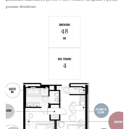
possano desiderare.
dimensioni
48
mq
MAX. PERSONE
4