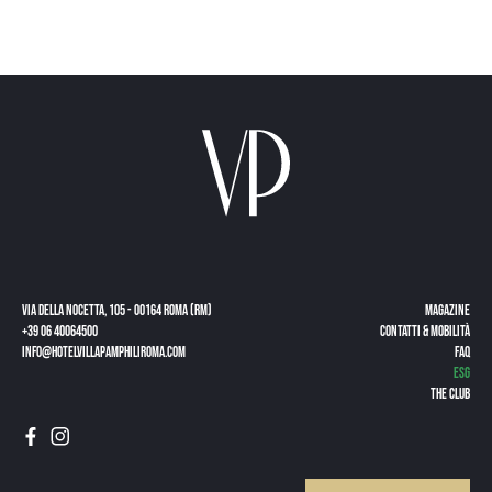
Via della Nocetta, 105 - 00164 Roma (RM)
Magazine
+39 06 40064500
CONTATTI & MOBILITÀ
info@hotelvillapamphiliroma.com
FAQ
ESG
The Club