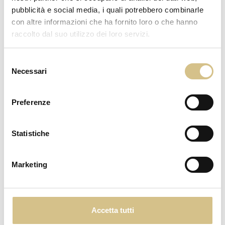
pubblicità e social media, i quali potrebbero combinarle
2 camere comunicanti da 25 + 25 mq
con altre informazioni che ha fornito loro o che hanno
3 diverse soluzioni per 4, 5 o 6 persone
raccolto dal suo utilizzo dei loro servizi.
Letti anallergici
Aria condizionata autonoma
Selezione
Wifi veloce
Necessari
del
Mini Bar
consenso
Macchina del tè e caffè
Scrivanie con prese
Preferenze
2 balconi
Vista Piscina su richiesta
Statistiche
2 bagni con doccia
Vanity Kit
Marketing
Asciugacapelli
Specchi full size
Cassaforti
Telefoni
Accetta tutti