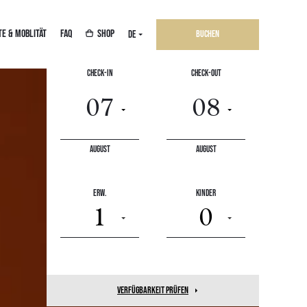
E & MOBLITÄT
FAQ
SHOP
DE
Buchen
Check-In
Check-Out
August
August
Erw.
Kinder
1
0
Verfügbarkeit prüfen