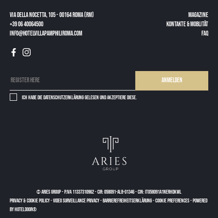
Via della Nocetta, 105 - 00164 Roma (RM)
Magazine
+39 06 40064500
KONTAKTE & MOBLITÄT
info@hotelvillapamphiliroma.com
FAQ
Anmelden
Ich habe die
Datenschutzerklärung
gelesen und akzeptiere diese.
© Aries Group
-
P.IVA 11337310962
-
CIR: 058091-ALB-01346
-
CIN: IT058091A1NERHDKWL
PRIVACY & COOKIE POLICY
-
VIDEO SURVEILLANCE PRIVACY
-
Barrierefreiheitserklärung
-
COOKIE PREFERENCES
-
Powered
by Hoteldoor®