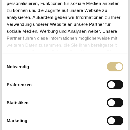
personalisieren, Funktionen für soziale Medien anbieten
zu können und die Zugriffe auf unsere Website zu
analysieren. Außerdem geben wir Informationen zu Ihrer
Verwendung unserer Website an unsere Partner für
soziale Medien, Werbung und Analysen weiter. Unsere
Partner führen diese Informationen möglicherweise mit
weiteren Daten zusammen, die Sie ihnen bereitgestellt
haben oder die sie im Rahmen Ihrer Nutzung der Dienste
sparen Sie
gesammelt haben.
Einwilligungsauswahl
-10%
Notwendig
Präferenzen
Entdecken Sie unsere Promo für Musik. Ein besonderer Rabatt von 10%
Statistiken
erwartet Sie, wenn Sie Ihr Ticket für ein Konzert in der Stadt vorzeigen!
mehr erfahren
Marketing