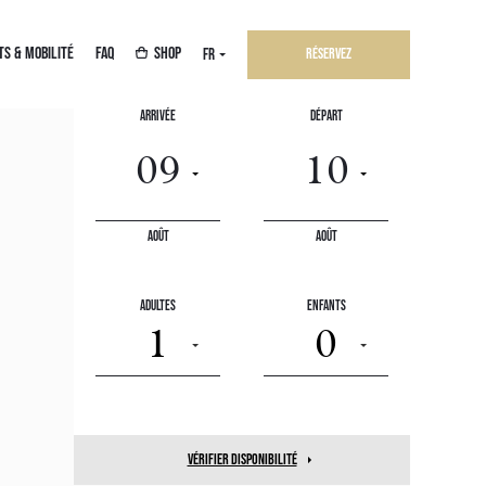
TS & MOBILITÉ
FAQ
SHOP
FR
Réservez
Arrivée
Départ
Août
Août
Adultes
Enfants
1
0
vérifier disponibilité